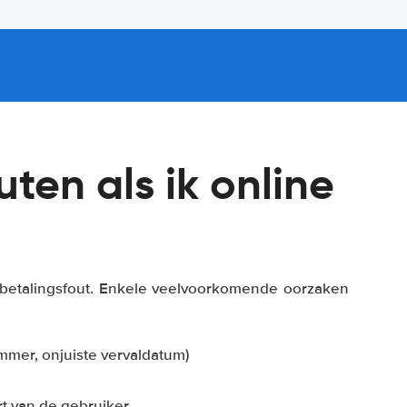
uten als ik online
n betalingsfout. Enkele veelvoorkomende oorzaken
mmer, onjuiste vervaldatum)
t van de gebruiker