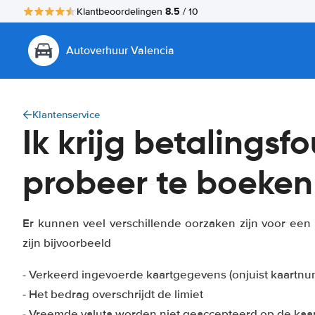
8.5
Klantbeoordelingen
/ 10
Autoverhuur Valencia
Klantenservice
Ik krijg betalingsfo
probeer te boeken
Er kunnen veel verschillende oorzaken zijn voor ee
zijn bijvoorbeeld
- Verkeerd ingevoerde kaartgegevens (onjuist kaartnu
- Het bedrag overschrijdt de limiet
- Vreemde valuta worden niet geaccepteerd op de kaar