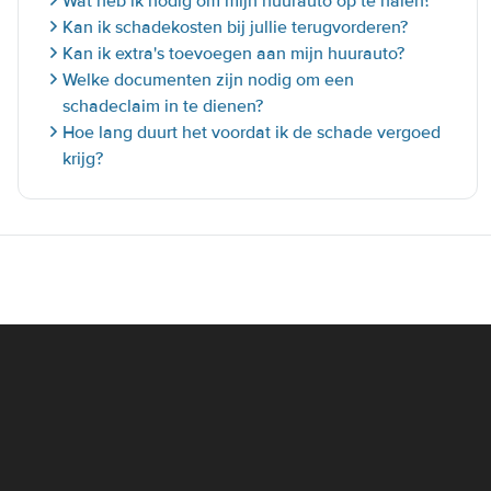
Wat heb ik nodig om mijn huurauto op te halen?
Kan ik schadekosten bij jullie terugvorderen?
Kan ik extra's toevoegen aan mijn huurauto?
Welke documenten zijn nodig om een
schadeclaim in te dienen?
Hoe lang duurt het voordat ik de schade vergoed
krijg?