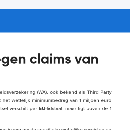
egen claims van
eidsverzekering (WA), ook bekend als Third Party
kt het wettelijk minimumbedrag van 1 miljoen euro
sel verschilt per EU-lidstaat, maar ligt boven de 1
we je aan om de specifieke wettelijke vereisten en