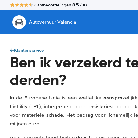
8.5
Klantbeoordelingen
/ 10
Autoverhuur Valencia
Klantenservice
Ben ik verzekerd t
derden?
In de Europese Unie is een wettelijke aansprakelijkh
Liability (TPL), inbegrepen in de basistarieven en de
voor materiële schade. Het bedrag voor lichamelijk let
miljoen euro.
Als je een auto huurt buiten de EU en overzees, raden 