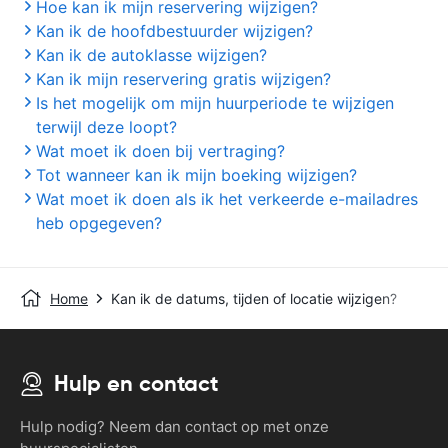
Hoe kan ik mijn reservering wijzigen?
Kan ik de hoofdbestuurder wijzigen?
Kan ik de autoklasse wijzigen?
Kan ik mijn reservering gratis wijzigen?
Is het mogelijk om mijn huurperiode te wijzigen
terwijl deze loopt?
Wat moet ik doen bij vertraging?
Tot wanneer kan ik mijn boeking wijzigen?
Wat moet ik doen als ik het verkeerde e-mailadres
heb opgegeven?
Home
Kan ik de datums, tijden of locatie wijzigen?
Hulp en contact
Hulp nodig? Neem dan contact op met onze